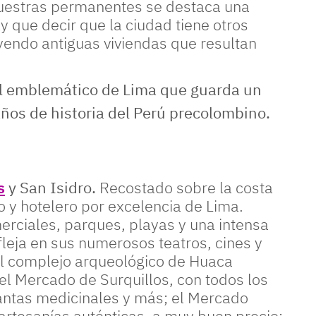
uestras permanentes se destaca una
y que decir que la ciudad tiene otros
uyendo antiguas viviendas que resultan
que guarda un excepcional panorama de 3 mil años de historia
s
y San Isidro.
Recostado sobre la costa
tico y hotelero por excelencia de Lima.
rciales, parques, playas y una intensa
efleja en sus numerosos teatros, cines y
 el complejo arqueológico de Huaca
 el Mercado de Surquillos, con todos los
lantas medicinales y más; el Mercado
artesanías auténticas, a muy buen precio;