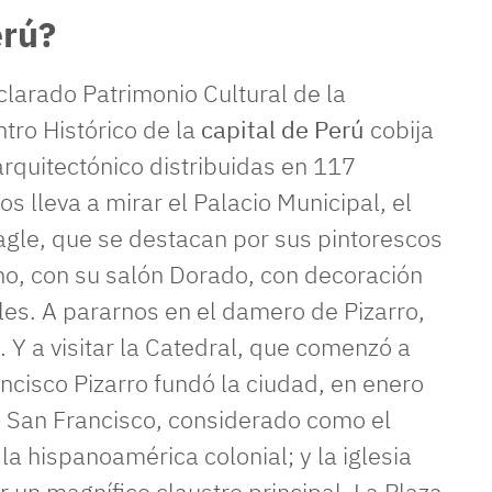
erú?
larado Patrimonio Cultural de la
tro Histórico de la
capital de
Perú
cobija
arquitectónico distribuidas en 117
s lleva a mirar el Palacio Municipal, el
agle, que se destacan por sus pintorescos
no, con su salón Dorado, con decoración
lles. A pararnos en el damero de Pizarro,
 Y a visitar la Catedral, que comenzó a
ncisco Pizarro fundó la ciudad, en enero
e San Francisco, considerado como el
la hispanoamérica colonial; y la iglesia
un magnífico claustro principal. La Plaza