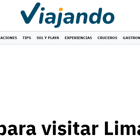
CACIONES
TIPS
SOL Y PLAYA
EXPERIENCIAS
CRUCEROS
GASTRO
para visitar Lim