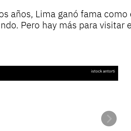
mos años, Lima ganó fama como e
o. Pero hay más para visitar en 
El 
istock antorti
Hu