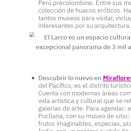
Perú precolombino. Entre sus m
colección de huacos eróticos. Ha
tantos museos para visitar, incl
interesantes por su arquitectura.
El Larco es un espacio cultural emblemático de Lima 
del Perú precolombino.
Descubrir lo nuevo en
Miraflore
del Pacífico, es el distrito turís
Cuenta con modernas áreas come
vida artística y cultural que se r
galerías de arte. Para agendar:
Pucllana, con su museo de sitio;
frutos imaginables, especias, p
Indio, con un enorme surtido de 