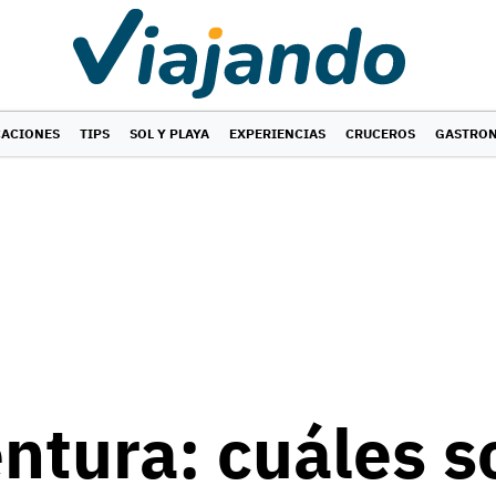
CACIONES
TIPS
SOL Y PLAYA
EXPERIENCIAS
CRUCEROS
GASTRO
ntura: cuáles s