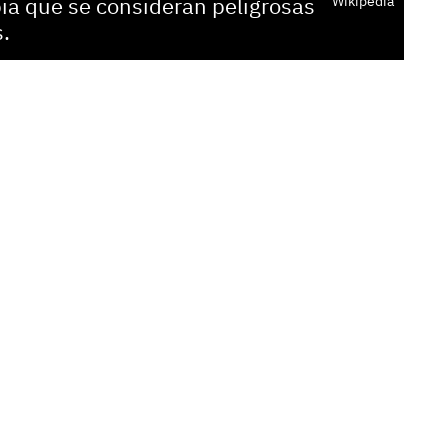
ia que se consideran peligrosas
Wikipedia
s.