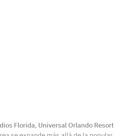
dios Florida
,
Universal Orlando Resort
área se expande más allá de la popular