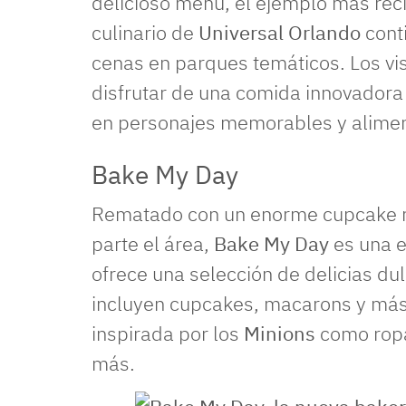
delicioso menú, el ejemplo más re
culinario de
Universal Orlando
conti
cenas en parques temáticos. Los vi
disfrutar de una comida innovadora y
en personajes memorables y alimen
Bake My Day
Rematado con un enorme cupcake r
parte el área,
Bake My Day
es una e
ofrece una selección de delicias du
incluyen cupcakes, macarons y más,
inspirada por los
Minions
como ropa
más.