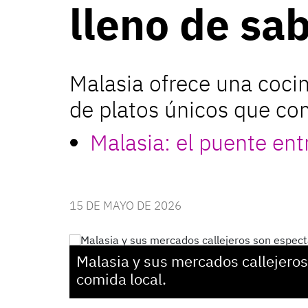
lleno de sa
Malasia ofrece una cocin
de platos únicos que com
Malasia: el puente ent
15 DE MAYO DE 2026
Malasia y sus mercados callejero
comida local.