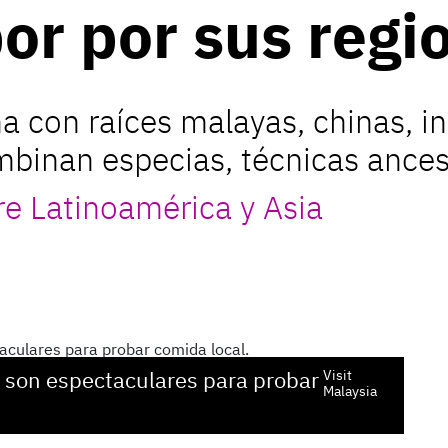
bor por sus regi
a con raíces malayas, chinas, in
binan especias, técnicas ancest
re Latinoamérica y Asia
s son espectaculares para probar
Visit
Malaysia