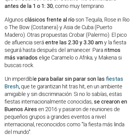
antes de la 1 o 1: 30
, como muy temprano.
Algunos
clásicos frente al río
son Tequila, Rose in Rio
o The Bow (Costanera) y Asia de Cuba (Puerto
Madero). Otras propuestas Crobar (Palermo). El pico
de afluencia será
entre las 2.30 y 3.30 am
y la fiesta
seguirá hasta después del amanecer. Para
ritmos
más variados
elige Caramelo o Afrika; y Makena si
buscas rock.
Un imperdibl
e para bailar sin parar son las
fiestas
Bresh
,
que te garantizan hit tras hit, en un ambiente
amigable y sin discriminación. Si no lo sabías, estas
fiestas internacionalmente conocidas,
se crearon en
Buenos Aires
en 2016 y pasaron de reuniones de
pequeños grupos a grandes eventos a nivel
internacional, reconocidos como "la fiesta más linda
del mundo".